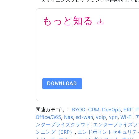
もっと知る
このフォームを送信することにより、あなたは同
よって マーケティング関連の電子メールまたは
ブサイトと 通信には、独自のプライバシー ポリ
このリソースをリクエストすることにより、利用
タは 私たちによって保護された
プライバシーポ
合わせください dataprotection@techpublishhub
DOWNLOAD
関連カテゴリ：
BYOD
,
CRM
,
DevOps
,
ERP
,
I
Office/365
,
Nas
,
sd-wan
,
voip
,
vpn
,
Wi-Fi
,
ンタープライズクラウド
,
エンタープライズソ
ンニング（ERP）
,
エンドポイントセキュリテ