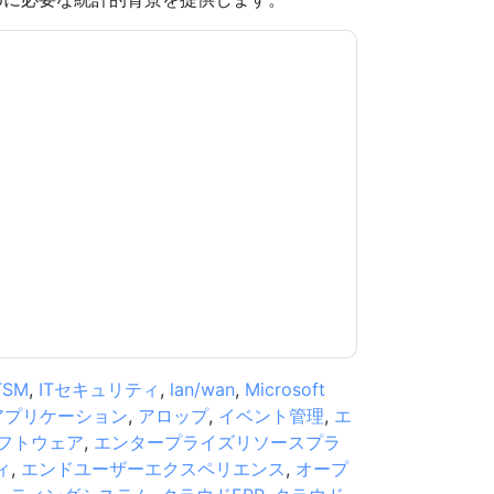
意します
IT Corporate
あなたに連絡することに
電話。いつでも退会できます。
IT Corporate
ウェ
シーが適用されます。
規約に同意したことになります。すべてのデー
リシー
.さらに質問がある場合は、メールでお問い
.com
TSM
,
ITセキュリティ
,
lan/wan
,
Microsoft
アプリケーション
,
アロップ
,
イベント管理
,
エ
フトウェア
,
エンタープライズリソースプラ
ィ
,
エンドユーザーエクスペリエンス
,
オープ