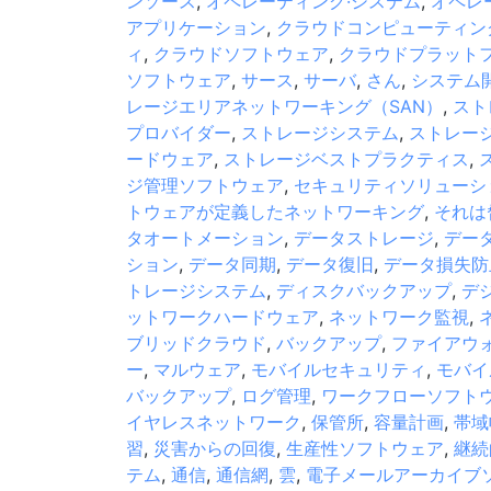
ンソース
,
オペレーティング·システム
,
オペレ
アプリケーション
,
クラウドコンピューティン
ィ
,
クラウドソフトウェア
,
クラウドプラット
ソフトウェア
,
サース
,
サーバ
,
さん
,
システム
レージエリアネットワーキング（SAN）
,
スト
プロバイダー
,
ストレージシステム
,
ストレー
ードウェア
,
ストレージベストプラクティス
,
ジ管理ソフトウェア
,
セキュリティソリューシ
トウェアが定義したネットワーキング
,
それは
タオートメーション
,
データストレージ
,
デー
ション
,
データ同期
,
データ復旧
,
データ損失防
トレージシステム
,
ディスクバックアップ
,
デ
ットワークハードウェア
,
ネットワーク監視
,
ブリッドクラウド
,
バックアップ
,
ファイアウ
ー
,
マルウェア
,
モバイルセキュリティ
,
モバイ
バックアップ
,
ログ管理
,
ワークフローソフト
イヤレスネットワーク
,
保管所
,
容量計画
,
帯域
習
,
災害からの回復
,
生産性ソフトウェア
,
継続
テム
,
通信
,
通信網
,
雲
,
電子メールアーカイブ