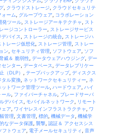
ーティングシステム
,
クラウドERP
,
クラウド
グ
,
クラウドストレージ
,
クラウドセキュリテ
フォーム
,
グループウェア
,
コラボレーション
開発ツール
,
ストレージアーキテクチャ
,
スト
レージコントローラー
,
ストレージサービス
ジデバイス
,
ストレージの統合
,
ストレージハ
ストレージ仮想化
,
ストレージ管理
,
ストレー
ョン
,
セキュリティ管理
,
ソフトウェア
,
ソフ
脅威＆ 脆弱性
,
データウェアハウジング
,
デー
タセンター
,
データベース
,
データレプリケー
止（DLP）
,
テープバックアップ
,
ディスクス
ジタル変換
,
ネットワークセキュリティー
,
ネ
ネットワーク管理ツール
,
ハードウェア
,
ハイ
ォール
,
ファイバーチャネル
,
ブレードサーバ
ルデバイス
,
モバイルネットワーク
,
リモート
ウェア
,
ワイヤレスインフラストラクチャ
,
ワ
幅管理
,
文書管理
,
標的
,
機械データ
,
機械学
的なデータ保護
,
襲撃
,
認証＆ アクセスシス
ソフトウェア
,
電子メールセキュリティ
,
音声