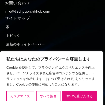
お問い合わせ
info@techpublishhhub.com
サイトマップ
家
トピック
最新のホワイトペーパー
企業AZ
私たちはあなたのプライバシーを尊重します
お問い合わせ
Cookie を使用して、ブラウジング エクスペリエンスを向上
プライバシー
させ、パーソナライズされた広告やコンテンツを提供し、ト
ラフィックを分析します。 [すべて受け入れる] をクリックす
利用規約
ると、Cookie の使用に同意したことになります。
カスタマイズ
すべて拒否
すべて受け入れる
IT テック パブリッシュ ハブ © 無断複写・転載を禁じます。