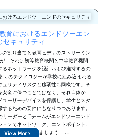
教育におけるエンドツーエン
のセキュリティ
ルの割り当てと教育ビデオのストリーミン
が、それは初等教育機関と中等教育機関
するネットワークを設計および維持するの
り多くのテクノロジーが学校に組み込まれる
キュリティリスクと脆弱性も同様です。そ
を安全に保つことではなく、それ自体が十
ドユーザーデバイスを保護し、学生とスタ
保するための要件にもなりつつあります。
のリーダーとITチームがエンドツーエンド
ションでネットワーク、エンドポイント、
保つ方法を学びましょう！ ...
View More