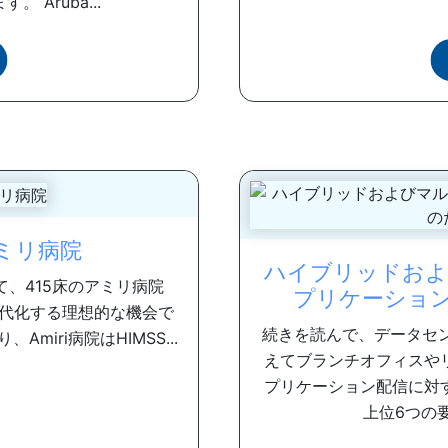
Aruba...
アミリ病院
ハイブリッドおよ
、415床のアミリ病院
プリケーショ
代化する理想的な機会で
続きを読んで、データセ
miri病院はHIMSS...
えてブランチオフィスや
プリケーション配信に対
上位6つの要