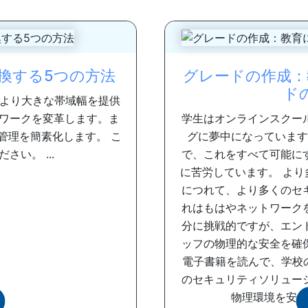
変換する5つの方法
グレードの作成：
ド
、より大きな帯域幅を提供
ワークを変革します。ま
学生はオンラインスクー
管理を簡素化します。 こ
グに夢中になっています
い。 ...
で、これをすべて可能に
に苦労しています。 よ
につれて、より多くのセ
れはもはやネットワーク
分に挑戦的ですが、エン
ッフの物理的な安全を確
電子書籍を読んで、学校
のセキュリティソリュー
物理環境を安全に