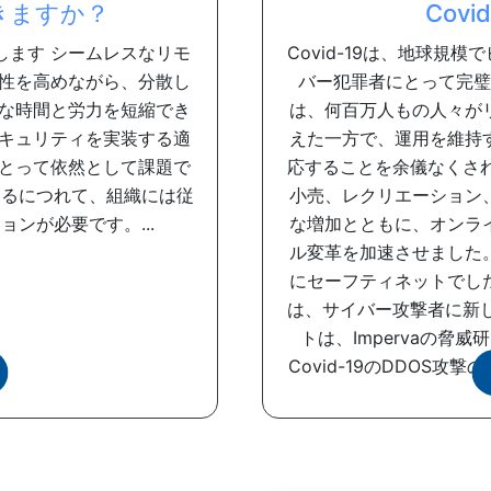
できますか？
Cov
します シームレスなリモ
Covid-19は、地球規
性を高めながら、分散し
バー犯罪者にとって完璧
な時間と労力を短縮でき
は、何百万人もの人々が
キュリティを実装する適
えた一方で、運用を維持
とって依然として課題で
応することを余儀なくさ
なるにつれて、組織には従
小売、レクリエーション
ンが必要です。...
な増加とともに、オンラ
ル変革を加速させました
にセーフティネットでし
は、サイバー攻撃者に新
トは、Impervaの脅
Covid-19のDDOS