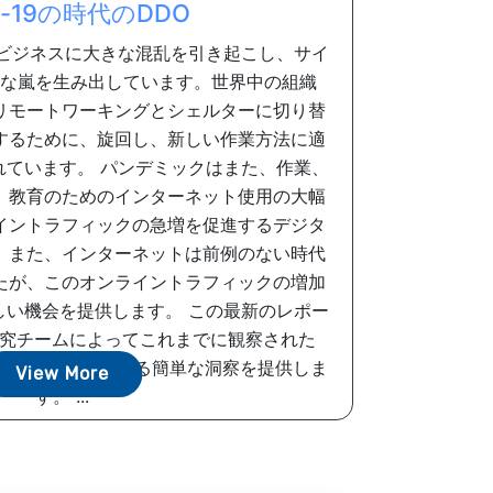
id-19の時代のDDO
模でビジネスに大きな混乱を引き起こし、サイ
な嵐を生み出しています。世界中の組織
リモートワーキングとシェルターに切り替
するために、旋回し、新しい作業方法に適
れています。 パンデミックはまた、作業、
、教育のためのインターネット使用の大幅
イントラフィックの急増を促進するデジタ
。また、インターネットは前例のない時代
たが、このオンライントラフィックの増加
しい機会を提供します。 この最新のレポー
威研究チームによってこれまでに観察された
攻撃の傾向と変化に関する簡単な洞察を提供しま
View More
す。 ...