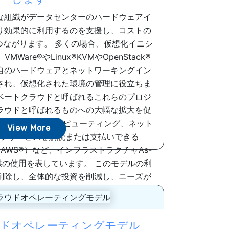
な組織がデータセンターのハードウェアイ
り効果的に利用するのを支援し、コストの
つながります。 多くの場合、仮想化イニシ
are®やLinux®KVMやOpenStack®
自のハードウェアとネットワーキングイン
され、仮想化された環境の管理に役立ちま
ベートクラウドと呼ばれるこれらのプロジ
ラウドと呼ばれるものへの大幅な拡大を促
、必要に応じてコンピューティング、ネット
View More
ジサービスを購読または支払いできる
ces（AWS®）など、インフラストラクチャAs-
）の提供の使用を表しています。 このモデルの利
削除し、全体的な投資を削減し、ニーズが
れて迅速に拡大できることです。 今すぐダ
て詳細をご覧ください！ ...
ドオペレーティングモデル