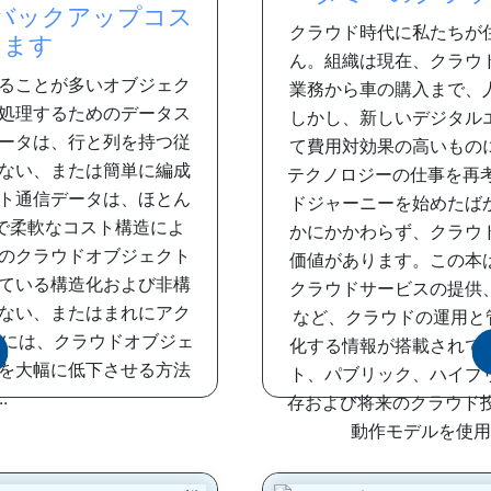
ウドバックアップコス
クラウド時代に私たちが
します
ん。組織は現在、クラウ
ることが多いオブジェク
業務から車の購入まで、
処理するためのデータス
しかし、新しいデジタル
ータは、行と列を持つ従
て費用対効果の高いもの
ない、または簡単に編成
テクノロジーの仕事を再
ト通信データは、ほとん
ドジャーニーを始めたば
で柔軟なコスト構造によ
かにかかわらず、クラウ
のクラウドオブジェクト
価値があります。この本
ている構造化および非構
クラウドサービスの提供
ない、またはまれにアク
など、クラウドの運用と管
むには、クラウドオブジェ
化する情報が搭載されて
を大幅に低下させる方法
ト、パブリック、ハイブ
.
存および将来のクラウド
動作モデルを使用す