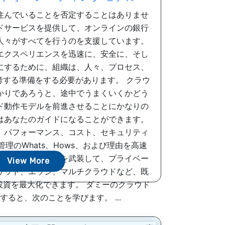
住んでいることを否定することはありませ
ドサービスを提供して、オンラインの銀行
人々がすべてを行うのを支援しています。
エクスペリエンスを迅速に、安全に、そし
にするために、組織は、人々、プロセス、
考する準備をする必要があります。 クラウ
かりであろうと、途中でうまくいくかどう
ド動作モデルを前進させることにかなりの
はあなたのガイドになることができます。
、パフォーマンス、コスト、セキュリティ
理のWhats、Hows、および理由を高速
います。その知識を武装して、プライベー
View More
リッド、エッジ、マルチクラウドなど、既
投資を最大化できます。 ダミーのクラウド
ると、次のことを学びます。 ...