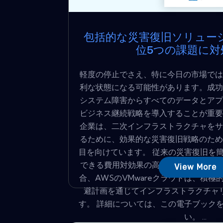
包括的な災害復旧ソリュー
位5つの課題に対
軽度の停止でさえ、特に今日の市場では
利な状態になる可能性があります。成功
システム障害からすべてのデータとアプ
ビジネス継続戦略を導入することが重要
企業は、二次インフラストラクチャをサ
るために、効果的な災害復旧戦略のため
目を向けています。 従来の災害復旧を
できる費用対効果の高いDRAAを提供
View More
合、AWSのVMwareクラウドは、積
避計画を通じてインフラストラクチャ
す。 詳細については、この電子ブック
い。 ...