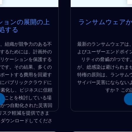
ションの展開の上
ランサムウェア
処する
、組織が競争力のある不
最新のランサムウェアは
するためには、計画外の
よびユーザーエンドポイ
リケーションを保護する
リティの脅威の1つです
です。その結果、多くの
が、総感染は避けられま
ポートする費用を回避す
特権の原則は、ランサム
にパブリッククラウドに
サイバー災害にならない
簡素化し、ビジネスに信頼
すか？ この
することを検討している場
極的かつ自動化された災害回
リスク軽減を提供できま
をダウンロードしてくださ