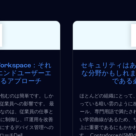
ed Workspace：それ
セキュリティは
エンドユーザーエ
な分野かもしれ
するアプローチ
である
包むのは簡単です。しか
ほとんどの組織にとって
従業員への影響です。 最
っている暗い雲のように
なのは、従業員の仕事と
ール、専門用語で満たされ
に制御し、IT運用を改善
い学習曲線があるため、
にするデバイス管理への
上に重要であるにもかか
Dell...
す。 Contraforce