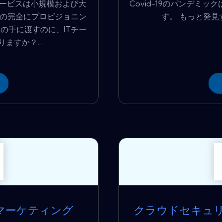
サービスは小規模および大
Covid-19のパンデミ
つの完全にプロビジョニン
す。 もっと発見す
の手に渡すのに、ITチー
ますか？...
マーケティング
クラウドセキュ