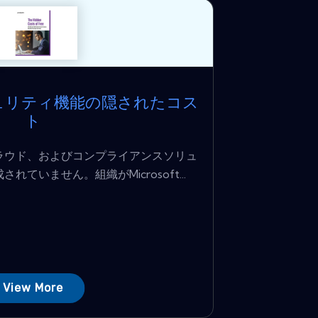
キュリティ機能の隠されたコス
ト
ラウド、およびコンプライアンスソリュ
ていません。組織がMicrosoft...
View More