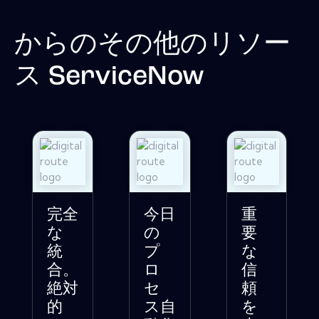
からのその他のリソー
ス
ServiceNow
完全
今日
重
な
の
要
統
プ
な
合。
ロ
信
絶対
セ
頼
的
ス自
を