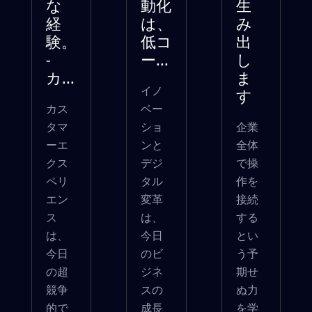
な
動化
生
経
は、
み
験。
低コ
出
-
ー...
し
カ...
ま
イノ
す
カス
ベー
タマ
ショ
企業
ーエ
ンと
全体
クス
デジ
で操
ペリ
タル
作を
エン
変革
接続
ス
は、
する
は、
今日
とい
今日
のビ
う予
の超
ジネ
期せ
競争
スの
ぬ力
的で
成長
を学