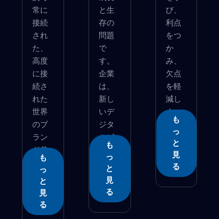
常に
と生
び、
接続
存の
利点
され
問題
をつ
た、
で
か
高度
す。
み、
に接
企業
欠点
続さ
は、
を軽
れた
新し
減し
世界
いデ
ま
も
のブ
ジタ
す。
っ
ラン
ルビ
と
も
ド差
ジネ...
見
っ
も
別化...
る
と
っ
見
と
る
見
る