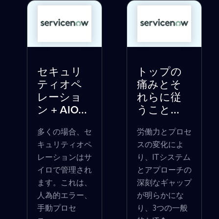
セキュリ
トップの
ティオペ
痛みとそ
レーショ
れらに従
ン + AIO...
うこと...
多くの場合、セ
労働力とプロセ
キュリティオペ
スの変化によ
レーションはサ
り、ITシステム
イロで管理され
とアプローチの
ます。これは、
深刻なギャップ
人為的エラー、
が明らかにな
手動プロセ
り、3つの一般