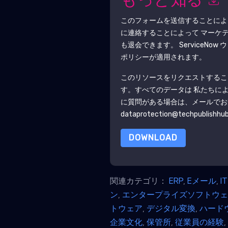
もっと知る
このフォームを送信することに
に連絡することによって マーケ
も退会できます。
ServiceNow
ウ
ポリシーが適用されます。
このリソースをリクエストするこ
す。すべてのデータは 私たちに
に質問がある場合は、メールでお
dataprotection@techpublishhu
DOWNLOAD
関連カテゴリ：
ERP
,
Eメール
,
I
ン
,
エンタープライズソフトウ
トウェア
,
デジタル変換
,
ハード
企業文化
,
保管所
,
従業員の経験