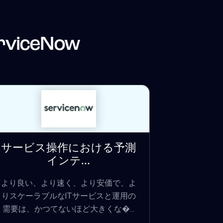
rviceNow
サービス操作における予測
インテ...
より良い、より速く、より安価で、よ
りスケーラブルなITサービスと運用の
需要は、かつてないほど大きくな�...