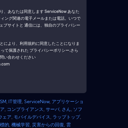
より、あなたは同意します
ServiceNow
あなた
ティング関連の電子メールまたは電話。いつで
ェブサイトと 通信には、独自のプライバシー
とにより、利用規約に同意したことになりま
よって保護された
プライバシーポリシー
.さら
問い合わせください
b.com
TSM
,
IT管​​理
,
ServiceNow
,
アプリケーショ
ェア
,
コンプライアンス
,
サーバ
,
さん
,
ソフ
ウェア
,
モバイルデバイス
,
ラップトップ
,
,
標的
,
機械学習
,
災害からの回復
,
雲