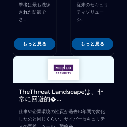
撃者は最も洗練
従来のセキュリ
された防御で
ティソリュー
さ...
シ...
もっと見る
もっと見る
TheThreat Landscapeは、非
常に回避的�...
仕事や企業環境の性質が過去10年間で変化
したのと同じくらい、サイバーセキュリテ
ィの実践、ツール、戦略�...