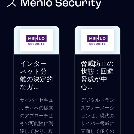
ス
Menlo Security
インター
脅威防止の
ネット分
状態：回避
離の決定的
脅威が中
なガ...
心...
サイバーセキュ
デジタルトラン
リティへの従来
スフォーメーシ
のアプローチは
ョンは、現代の
その可能性に到
サイバー脅威に
達しており、攻
直面して多くの