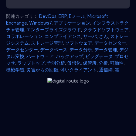
関連カテゴリ：
DevOps
,
ERP
,
Eメール
,
Microsoft
Exchange
,
Windows7
,
アプリケーション
,
インフラストラク
チャ管理
,
エンタープライズクラウド
,
クラウドソフトウェア
,
コラボレーション
,
コンプライアンス
,
サーバ
,
さん
,
ストレー
ジシステム
,
ストレージ管理
,
ソフトウェア
,
データセンター
,
データセンター
,
データベース
,
データ分析
,
データ管理
,
デジ
タル変換
,
ハードウェア
,
バックアップ
,
ビッグデータ
,
プロセ
ッサ
,
ラップトップ
,
予測分析
,
仮想化
,
保管所
,
分析
,
可動性
,
機械学習
,
災害からの回復
,
薄いクライアント
,
通信網
,
雲