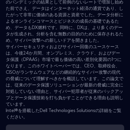
のパンデミックの結果として前例のないレートで増加し始め
た前でさえ、データはインターネット経済の通貨であり、し
たがって非常に価値のある資源と資産でした。データ分析に
よるオンラインコマースとビジネスの成長の基礎であるた
め、データもDX燃料です。同時に、DXは、より多くのデー
タが生成され、分析を含む無数の目的のために保存されるた
め、サイバー攻撃への新しいドアを開きました。
サイバーセキュリティおよびサイバー回復のユースケース
は、今後24か月間、オンプレミス、クラウド、およびデー
タ保護（DPAAS）市場で最も価値の高い差別化要因の1つに
なります。このホワイトペーパーでは、CEO、取締役会、
CISOがランサムウェアなどの継続的なサイバー攻撃の現代
の脅威について理解すべきかを概説しています。この論文で
は、従来のデータ保護ソリューションが最新の脅威に完全に
対処していない理由と、サイバー犯罪者が従来のバックアッ
プとデータ保護技術を打ち負かすことができる理由も説明し
ています。
Intel®を搭載したDell Technologies Solutionsの詳細をご覧
ください。