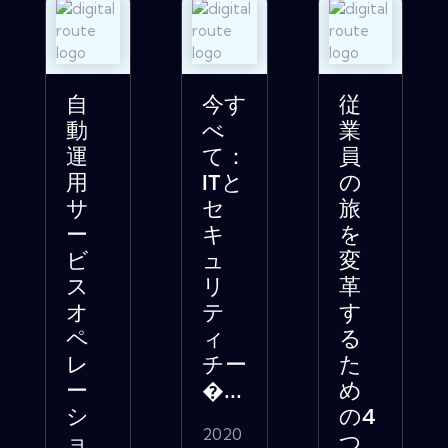
自
今す
従
動
べ
業
運
て：
員
用
ITと
の
サ
セ
旅
ー
キ
を
ビ
ュ
変
ス
リ
革
オ
テ
す
ペ
ィ
る
レ
チー
た
ー
�...
め
シ
の4
2020
ョ
つ