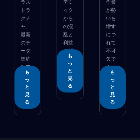
ラス
デミ
作業
トラ
ック
が勢
クチ
から
いを
ャ、
の混
増す
最新
乱と
につ
のデ
利益
れて
ータ
を活
不可
も
集約
用�...
欠で
っ
型ア
す。
と
も
も
プ...
意...
見
っ
っ
る
と
と
見
見
る
る