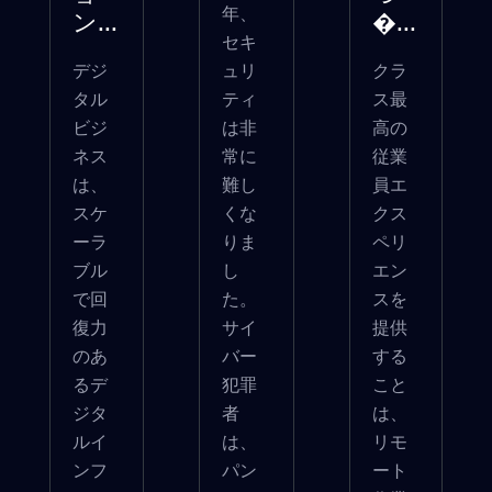
年、
ン...
�...
セキ
デジ
ュリ
クラ
タル
ティ
ス最
ビジ
は非
高の
ネス
常に
従業
は、
難し
員エ
スケ
くな
クス
ーラ
りま
ペリ
ブル
し
エン
で回
た。
スを
復力
サイ
提供
のあ
バー
する
るデ
犯罪
こと
ジタ
者
は、
ルイ
は、
リモ
ンフ
パン
ート