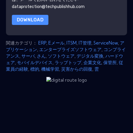
dataprotection@techpublishhub.com
DOWNLOAD
関連カテゴリ：
ERP
,
Eメール
,
ITSM
,
IT管​​理
,
ServiceNow
,
ア
プリケーション
,
エンタープライズソフトウェア
,
コンプライ
アンス
,
サーバ
,
さん
,
ソフトウェア
,
デジタル変換
,
ハードウ
ェア
,
モバイルデバイス
,
ラップトップ
,
企業文化
,
保管所
,
従
業員の経験
,
標的
,
機械学習
,
災害からの回復
,
雲