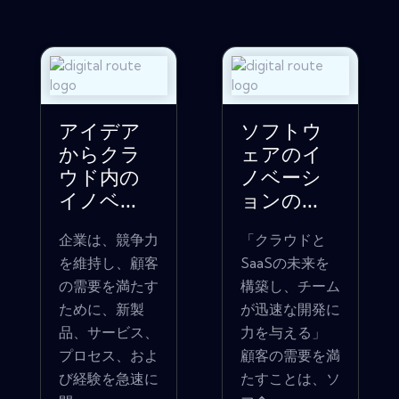
アイデア
ソフトウ
からクラ
ェアのイ
ウド内の
ノベーシ
イノベ...
ョンの...
企業は、競争力
「クラウドと
を維持し、顧客
SaaSの未来を
の需要を満たす
構築し、チーム
ために、新製
が迅速な開発に
品、サービス、
力を与える」
プロセス、およ
顧客の需要を満
び経験を急速に
たすことは、ソ