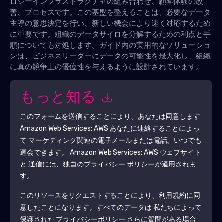
ロジーインフラストラクチャの組み合わせ、顧客体験の改
善、プロセスです。この基盤を整えることは、必要なデータ
主導の意思決定を行い、新しい機会により速く対応するため
に重要です。組織のデータサイロを分解するための利点と手
順についても対処します。ガイド内の実用的​​なソリューショ
ンは、ビジネスリーダーにデータの可能性を最大化し、組織
に真の競争上の優位性を与えるように設計されています。
もっと知る
このフォームを送信することにより、あなたは同意します
Amazon Web Services: AWS
あなたに連絡することによっ
て マーケティング関連の電子メールまたは電話。いつでも
退会できます。
Amazon Web Services: AWS
ウェブサイト
と 通信には、独自のプライバシー ポリシーが適用されま
す。
このリソースをリクエストすることにより、利用規約に同
意したことになります。すべてのデータは 私たちによって
保護された
プライバシーポリシー
.さらに質問がある場合