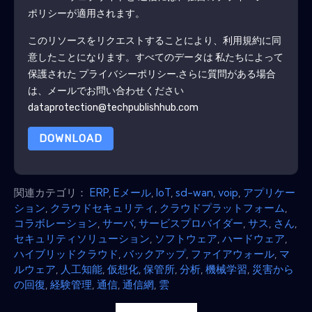
ポリシーが適用されます。
このリソースをリクエストすることにより、利用規約に同
意したことになります。すべてのデータは 私たちによって
保護された
プライバシーポリシー
.さらに質問がある場合
は、メールでお問い合わせください
dataprotection@techpublishhub.com
DOWNLOAD
関連カテゴリ：
ERP
,
Eメール
,
IoT
,
sd-wan
,
voip
,
アプリケー
ション
,
クラウドセキュリティ
,
クラウドプラットフォーム
,
コラボレーション
,
サーバ
,
サービスプロバイダー
,
サス
,
さん
,
セキュリティソリューション
,
ソフトウェア
,
ハードウェア
,
ハイブリッドクラウド
,
バックアップ
,
ファイアウォール
,
マ
ルウェア
,
人工知能
,
仮想化
,
保管所
,
分析
,
機械学習
,
災害から
の回復
,
経験管理
,
通信
,
通信網
,
雲