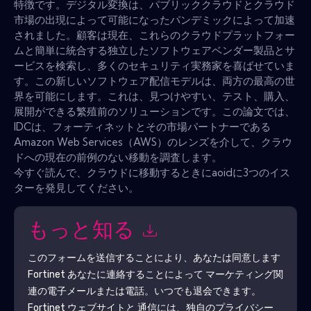
特徴です。デジタル変換は、パブリッククラウドとクラウド
市場の出現によって可能になったパンデミックによって加速
されました。顧客は現在、これらのクラウドプラットフォー
ムと簡単に統合する独立したソフトウェアベンダー製品とサ
ービスを検索し、多くのセキュリティ実務家を喜ばせていま
す。この新しいソフトウェア配信モデルは、両方の最高の世
界を可能にします。これは、見つけやすい、テスト、購入、
展開ができる繁殖前のソリューションです。この論文では、
IDCは、フォーティネットとその市場パートナーである
Amazon Web Services（AWS）のレンズを介して、クラウ
ドへの現在の前例のない移動を調査します。
今すぐ読んで、クラウドに移動するときにaoidに3つのイス
ターを発見してください。
もっと知る
このフォームを送信することにより、あなたは同意します
Fortinet
あなたに連絡することによって マーケティング関
連の電子メールまたは電話。いつでも退会できます。
Fortinet
ウェブサイトと 通信には、独自のプライバシー