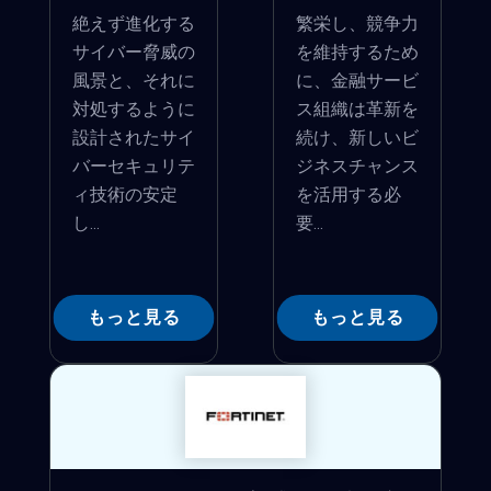
絶えず進化する
繁栄し、競争力
サイバー脅威の
を維持するため
風景と、それに
に、金融サービ
対処するように
ス組織は革新を
設計されたサイ
続け、新しいビ
バーセキュリテ
ジネスチャンス
ィ技術の安定
を活用する必
し...
要...
もっと見る
もっと見る