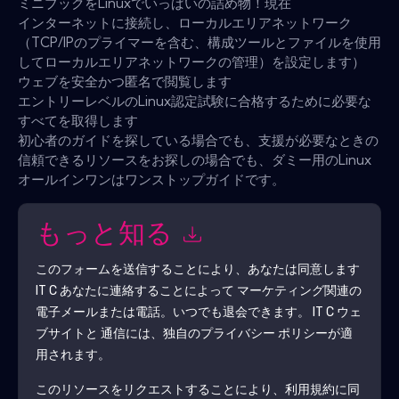
ミニブックをLinuxでいっぱいの詰め物！現在
インターネットに接続し、ローカルエリアネットワーク
（TCP/IPのプライマーを含む、構成ツールとファイルを使用
してローカルエリアネットワークの管理）を設定します）
ウェブを安全かつ匿名で閲覧します
エントリーレベルのLinux認定試験に合格するために必要な
すべてを取得します
初心者のガイドを探している場合でも、支援が必要なときの
信頼できるリソースをお探しの場合でも、ダミー用のLinux
オールインワンはワンストップガイドです。
もっと知る
このフォームを送信することにより、あなたは同意します
IT C
あなたに連絡することによって マーケティング関連の
電子メールまたは電話。いつでも退会できます。
IT C
ウェ
ブサイトと 通信には、独自のプライバシー ポリシーが適
用されます。
このリソースをリクエストすることにより、利用規約に同