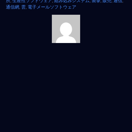
所
,
生産性ソフトウェア
,
組み込みシステム
,
襲撃
,
販売
,
通信
,
通信網
,
雲
,
電子メールソフトウェア