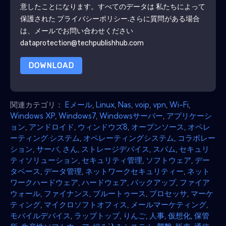
意したことになります。すべてのデータは 私たちによって
保護された
プライバシーポリシー
.さらに質問がある場合
は、メールでお問い合わせください
dataprotection@techpublishhub.com
DOWNLOAD
関連カテゴリ：
Eメール
,
Linux
,
Nas
,
voip
,
vpn
,
Wi-Fi
,
Windows XP
,
Windows7
,
Windowsサーバー
,
アプリケーシ
ョン
,
アンドロイド
,
ウィンドウズ8
,
オープンソース
,
オペレ
ーティング·システム
,
オペレーティングシステム
,
コラボレー
ション
,
サーバ
,
さん
,
ストレージデバイス
,
スパム
,
セキュリ
ティソリューション
,
セキュリティ管理
,
ソフトウェア
,
デー
タベース
,
データ管理
,
ネットワークセキュリティー
,
ネット
ワークハードウェア
,
ハードウェア
,
バックアップ
,
ファイア
ウォール
,
ファイナンス
,
ブルートゥース
,
プロセッサ
,
マーケ
ティング
,
マイクロソフトオフィス
,
メールマーケティング
,
モバイルデバイス
,
ラップトップ
,
りんご
,
人事
,
仮想化
,
保管