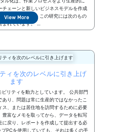
タル化は、作業プロセスをより生産的に
ーチェーンと新しいビジネスモデルを作成
提条件の1つです。 この研究には次のもの
View More
含まれています。 ...
ティを次のレベルに引き上げ
ます
モビリティを動力としています。 公共部門
あり、問​​題は常に生産的ではなかったこ
ィス、または居住地を訪問するために必要
、豊富なメモを取ってから、データを転写
社に戻り、レポートを作成して提出する必
ップPCを使用していても、それは多くの手