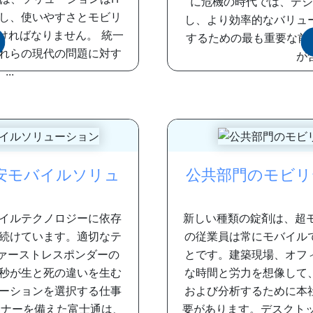
に危機の時代では、デジ
し、使いやすさとモビリ
し、より効率的なバリュ
ければなりません。 統一
するための最も重要な前
れらの現代の問題に対す
が
..
安モバイルソリュ
公共部門のモビリ
イルテクノロジーに依存
新しい種類の錠剤は、超
続けています。適切なテ
の従業員は常にモバイルで
ァーストレスポンダーの
とです。建築現場、オフ
秒が生と死の違いを生む
な時間と労力を想像して
ーションを選択する仕事
および分析するために本
トナーを備えた富士通は、
要があります。デスクト