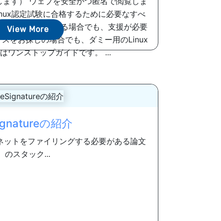
します） ウェブを安全かつ匿名で閲覧しま
inux認定試験に合格するために必要なすべ
のガイドを探している場合でも、支援が必要
View More
スをお探しの場合でも、ダミー用のLinux
ワンストップガイドです。 ...
ignatureの紹介
ネットをファイリングする必要がある論文
のスタック...