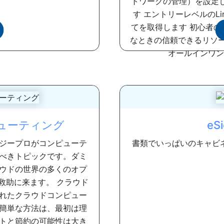
トワークの管理）を設定
す エントリーレベルのL
てを取得します 初心者
なときの信頼できるリソー
オールインワンは
ューティング
eS
ジープロがコンピューテ
書類でいっぱいのキャビ
べきトピックです。ダミ
ウドの世界の多くのオプ
救助に来ます。 クラウド
れたクラウドコンピュー
簡単な方法は、最初は理
トと節約の可能性は大き