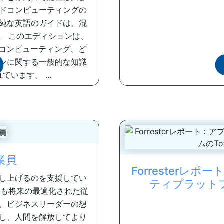
ドコンピューティングの
純な英語のガイドは、混
。 このエディションは、
ドコンピューティング、ど
ンに関する一般的な知識
います。 ...
業員
Forrester
し上げるのを支援してい
ティプラットフォー
りも将来の最適化された従
は、ビジネスリーダーの想
し、人間を解放してより