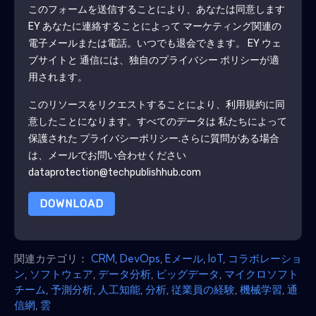
このフォームを送信することにより、あなたは同意します
EY
あなたに連絡することによって マーケティング関連の
電子メールまたは電話。いつでも退会できます。
EY
ウェ
ブサイトと 通信には、独自のプライバシー ポリシーが適
用されます。
このリソースをリクエストすることにより、利用規約に同
意したことになります。すべてのデータは 私たちによって
保護された
プライバシーポリシー
.さらに質問がある場合
は、メールでお問い合わせください
dataprotection@techpublishhub.com
DOWNLOAD
関連カテゴリ：
CRM
,
DevOps
,
Eメール
,
IoT
,
コラボレーショ
ン
,
ソフトウェア
,
データ分析
,
ビッグデータ
,
マイクロソフト
チーム
,
予測分析
,
人工知能
,
分析
,
従業員の経験
,
機械学習
,
通
信網
,
雲