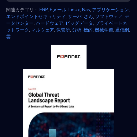
関連カテゴリ：
ERP
,
Eメール
,
Linux
,
Nas
,
アプリケーション
,
エンドポイントセキュリティ
,
サーバ
,
さん
,
ソフトウェア
,
デ
ータセンター
,
ハードウェア
,
ビッグデータ
,
プライベートネ
ットワーク
,
マルウェア
,
保管所
,
分析
,
標的
,
機械学習
,
通信網
,
雲