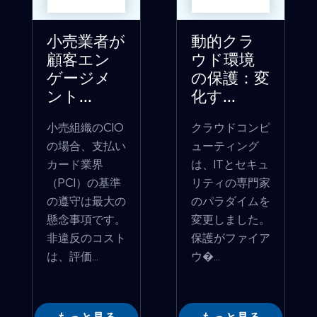
小売業者が
動的クラ
顧客エン
ウド環境
ゲージメ
の保護：変
ント...
化す...
小売組織のCIO
クラウドコンピ
の場合、支払い
ューティング
カード業界
は、ITとセキュ
（PCI）の基準
リティの専門家
の遵守は最大の
のパラダイムを
懸念事項です。
変更しました。
非違反のコスト
保護がファイア
は、評価...
ウ�...