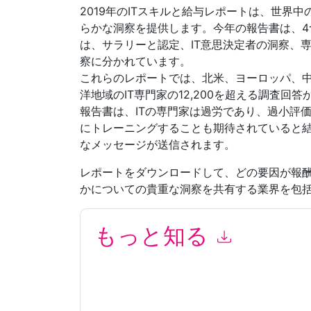
2019年のITスキルと給与レポートは、世界
らかな洞察を提供します。今年の報告書は、4
は、サラリーと認定、IT意思決定者の洞察、
察に分かれています。
これらのレポートでは、北米、ヨーロッパ、
洋地域のIT専門家の12,200を超える調査回
報告書は、ITの専門家は過労であり、過小評
にトレーニングすることも期待されていると結
なメッセージが送信されます。
レポートをダウンロードして、どの要因が報
かについての貴重な洞察を共有する業界を包
もっと知る
このフォームを送信することにより、あなたは同
よって マーケティング関連の電子メールまたは
ブサイトと 通信には、独自のプライバシー ポリ