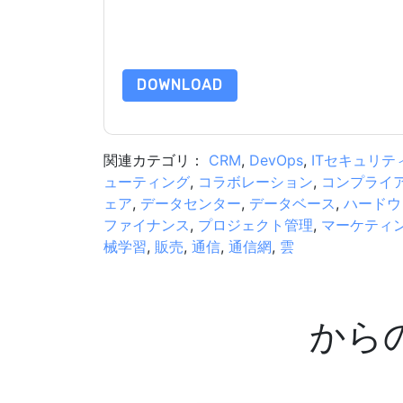
このリソースをリクエストすることにより、利用
タは 私たちによって保護された
プライバシーポ
合わせください dataprotection@techpublishhub
DOWNLOAD
関連カテゴリ：
CRM
,
DevOps
,
ITセキュリテ
ューティング
,
コラボレーション
,
コンプライ
ェア
,
データセンター
,
データベース
,
ハードウ
ファイナンス
,
プロジェクト管理
,
マーケティ
械学習
,
販売
,
通信
,
通信網
,
雲
から