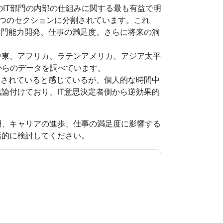
中のIT部門の内部の仕組みに関する最も有益で明
つのセクションに分割されています。これ
専門能力開発、仕事の満足度、さらに将来の洞
中東、アフリカ、ラテンアメリカ、アジア太平
答からのデータを調べています。
価されていると感じているが、個人的な時間中
論付けており、IT意思決定者側から逆効果的
酬、キャリアの進歩、仕事の満足度に影響する
括的に検討してください。
意します
IT Corporate
あなたに連絡することに
電話。いつでも退会できます。
IT Corporate
ウェ
シーが適用されます。