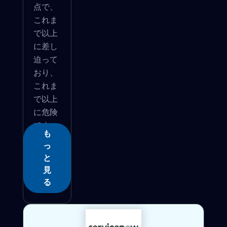
点で、
これま
で以上
に差し
迫って
おり、
これま
で以上
に危険
です。
も
ボ...
っ
と
見
る