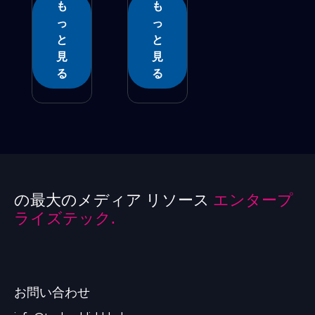
も
も
ます...
タ...
っ
っ
と
と
見
見
る
る
の最大のメディア リソース
エンタープ
ライズテック.
お問い合わせ