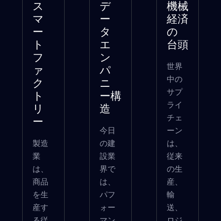
ス
デ
機械
マ
ー
経済
ー
タ
の
ト
エ
台頭
フ
ン
世界
ァ
パ
中の
ク
ニ
サプ
ト
ー構
ライ
リ
造
チェ
ー
今日
ーン
製造
の建
は、
業
設業
従来
は、
界で
の生
商品
は、
産、
を生
パフ
輸
産す
ォー
送、
る従
マン
ロジ