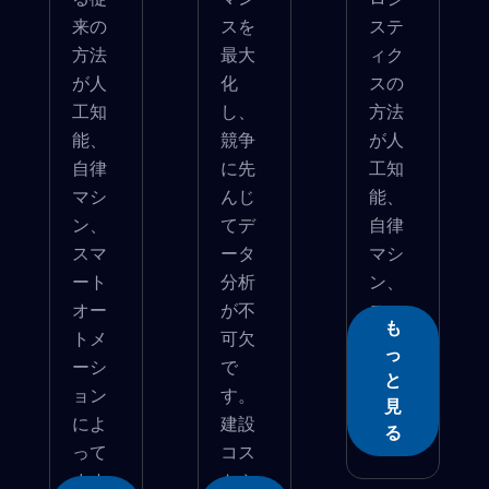
来の
スを
ステ
方法
最大
ィク
が人
化
スの
工知
し、
方法
能、
競争
が人
自律
に先
工知
マシ
んじ
能、
ン、
てデ
自律
スマ
ータ
マシ
ート
分析
ン、
オー
が不
スマ
も
トメ
可欠
ート...
っ
ーシ
で
と
ョン
す。
見
によ
建設
る
って
コス
ます
トや