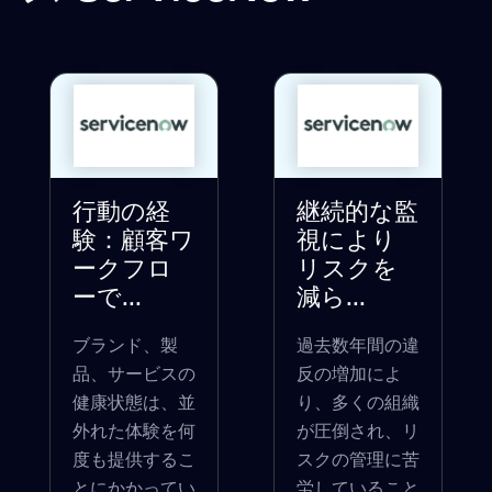
行動の経
継続的な監
験：顧客ワ
視により
ークフロ
リスクを
ーで...
減ら...
ブランド、製
過去数年間の違
品、サービスの
反の増加によ
健康状態は、並
り、多くの組織
外れた体験を何
が圧倒され、リ
度も提供するこ
スクの管理に苦
とにかかってい
労していること