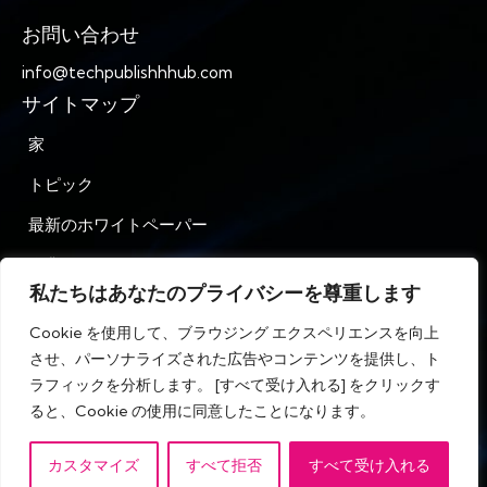
お問い合わせ
info@techpublishhhub.com
サイトマップ
家
トピック
最新のホワイトペーパー
企業AZ
私たちはあなたのプライバシーを尊重します
お問い合わせ
Cookie を使用して、ブラウジング エクスペリエンスを向上
プライバシー
させ、パーソナライズされた広告やコンテンツを提供し、ト
ラフィックを分析します。 [すべて受け入れる] をクリックす
利用規約
ると、Cookie の使用に同意したことになります。
カスタマイズ
すべて拒否
すべて受け入れる
IT テック パブリッシュ ハブ © 無断複写・転載を禁じます。