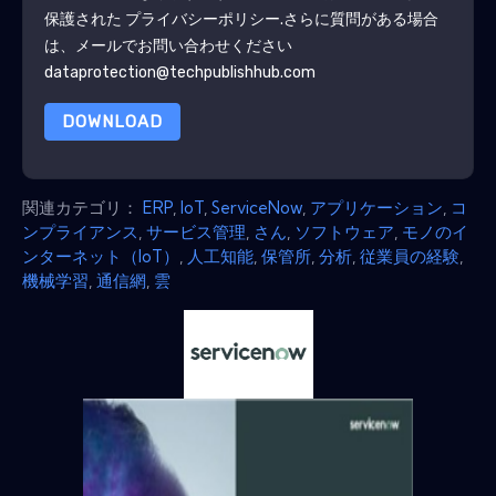
保護された
プライバシーポリシー
.さらに質問がある場合
は、メールでお問い合わせください
dataprotection@techpublishhub.com
DOWNLOAD
関連カテゴリ：
ERP
,
IoT
,
ServiceNow
,
アプリケーション
,
コ
ンプライアンス
,
サービス管理
,
さん
,
ソフトウェア
,
モノのイ
ンターネット（IoT）
,
人工知能
,
保管所
,
分析
,
従業員の経験
,
機械学習
,
通信網
,
雲