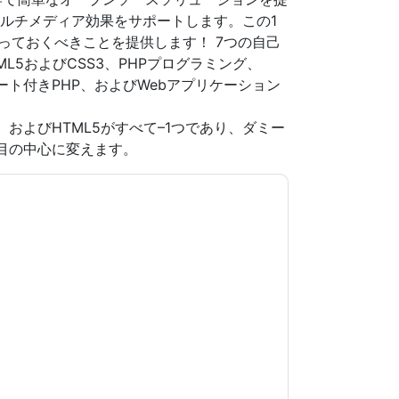
最新のマルチメディア効果をサポートします。この1
っておくべきことを提供します！ 7つの自己
L5およびCSS3、PHPプログラミング、
プレート付きPHP、およびWebアプリケーション
ipt、およびHTML5がすべて–1つであり、ダミー
目の中心に変えます。
意します
IT Corporate
あなたに連絡することに
電話。いつでも退会できます。
IT Corporate
ウェ
シーが適用されます。
規約に同意したことになります。すべてのデー
リシー
.さらに質問がある場合は、メールでお問い
.com