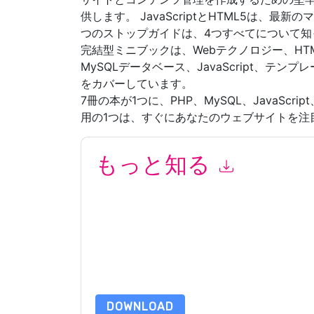
供します。 JavaScriptとHTML5は、
つのストップガイドは、4つすべてについて知
完結型ミニブックは、Webテクノロジー、HTM
MySQLデータベース、JavaScript、テン
をカバーしています。
7冊の本が1つに、PHP、MySQL、JavaScr
用の1つは、すぐにあなたのウェブサイトを注
もっと知る
このフォームを送信することにより、あなたは同
よって マーケティング関連の電子メールまたは
ブサイトと 通信には、独自のプライバシー ポリ
このリソースをリクエストすることにより、利用
タは 私たちによって保護された
プライバシーポ
合わせください dataprotection@techpublishhub
DOWNLOAD