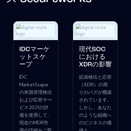
IDCマーケ
現代SOC
ットスケ
における
ープ
XDRの影響
IDC
拡張検出と応答
MarketScape
（XDR）の周
の米国管理検出
りのバズが構築
および応答サー
されています。
ビス2021の評
しかし、あなた
価を使用して、
のような組織へ
現在のMDR市
のビジネスの価
場の詳細をご覧
値と...