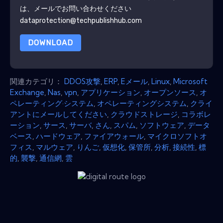
は、メールでお問い合わせください
dataprotection@techpublishhub.com
DOWNLOAD
関連カテゴリ：
DDOS攻撃
,
ERP
,
Eメール
,
Linux
,
Microsoft
Exchange
,
Nas
,
vpn
,
アプリケーション
,
オープンソース
,
オ
ペレーティング·システム
,
オペレーティングシステム
,
クライ
アントにメールしてください
,
クラウドストレージ
,
コラボレ
ーション
,
サース
,
サーバ
,
さん
,
スパム
,
ソフトウェア
,
データ
ベース
,
ハードウェア
,
ファイアウォール
,
マイクロソフトオ
フィス
,
マルウェア
,
りんご
,
仮想化
,
保管所
,
分析
,
接続性
,
標
的
,
襲撃
,
通信網
,
雲