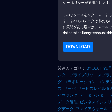
シー ポリシーが適用されます
このリソースをリクエストす
す。すべてのデータは 私たち
に質問がある場合は、メール
dataprotection@techpublish
DOWNLOAD
関連カテゴリ：
BYOD
,
IT管​​理
ンタープライズリソースプラン
グ
,
コラボレーション
,
コンテ
ス
,
サーバ
,
サービスレベル管
ハウジング
,
データセンター
,
データ管理
,
ビジネスインテリ
グデータ
,
ファイアウォール
,