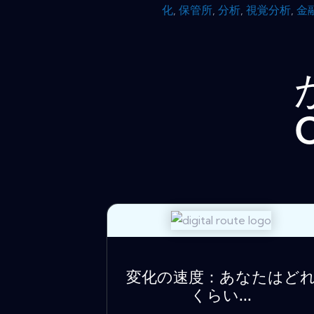
化
,
保管所
,
分析
,
視覚分析
,
金
変化の速度：あなたはど
くらい...