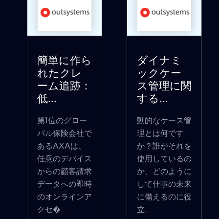
簡単に作ら
ダイナミ
れたクレ
ックケー
ーム追跡：
ス管理に関
低...
する...
第1位のグロー
動的なケース管
バル保険会社で
理とは何です
あるAXAは、
か？誰がそれを
任意のデバイス
使用しているの
からの顧客請求
か、どのように
データへの即時
して仕事の未来
のオンラインア
に備えるのに役
クセ�...
立...