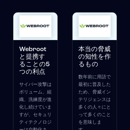
Webroot
本当の脅威
と提携す
の知性を作
ることの5
るもの
つの利点
数年前に用語で
サイバー攻撃は
最初に普及した
ボリューム、組
ため、脅威イン
織、洗練度が進
テリジェンスは
化し続けていま
多くの人々にと
すが、セキュリ
って多くのこと
ティテクノロジ
を意味しま
ーは自動化さ
す。...