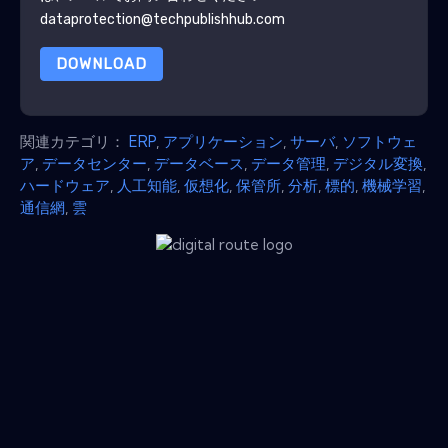
dataprotection@techpublishhub.com
DOWNLOAD
関連カテゴリ：
ERP
,
アプリケーション
,
サーバ
,
ソフトウェ
ア
,
データセンター
,
データベース
,
データ管理
,
デジタル変換
,
ハードウェア
,
人工知能
,
仮想化
,
保管所
,
分析
,
標的
,
機械学習
,
通信網
,
雲