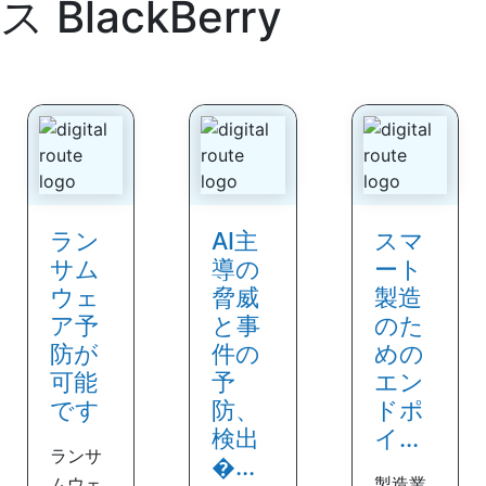
ス
BlackBerry
ラン
AI主
スマ
サム
導の
ート
ウェ
脅威
製造
ア予
と事
のた
防が
件の
めの
可能
予
エン
です
防、
ドポ
検出
イ...
ランサ
�...
ムウェ
製造業