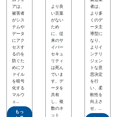
アは、
より良
者は、
被害者
い言葉
より多
がシス
がない
くのデ
テムや
ため
ータ主
データ
に、従
導型に
にアク
来のサ
なり、
セスす
イバー
よりイ
るのを
セキュ
ンテリ
防ぐた
リティ
ジェン
めにフ
は死ん
トな意
ァイル
でいま
思決定
を暗号
す。デ
を行
化する
ータを
い、柔
マルウ
共有
軟性を
ェ...
し、複
向上さ
数のネ
せ、...
もっ
ット