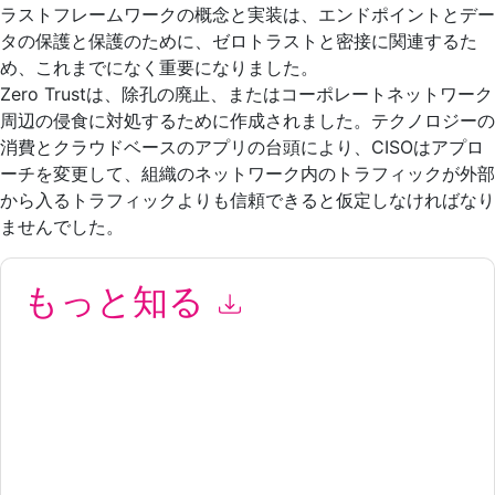
ラストフレームワークの概念と実装は、エンドポイントとデー
タの保護と保護のために、ゼロトラストと密接に関連するた
め、これまでになく重要になりました。
Zero Trustは、除孔の廃止、またはコーポレートネットワーク
周辺の侵食に対処するために作成されました。テクノロジーの
消費とクラウドベースのアプリの台頭により、CISOはアプロ
ーチを変更して、組織のネットワーク内のトラフィックが外部
から入るトラフィックよりも信頼できると仮定しなければなり
ませんでした。
もっと知る
このフォームを送信することにより、あなたは同意します
BlackBerry
あなたに連絡することによって マーケティング関連
の電子メールまたは電話。いつでも退会できます。
BlackBerry
ウェブサイトと 通信には、独自のプライバシー ポリシーが適用
されます。
このリソースをリクエストすることにより、利用規約に同意した