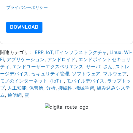
ことになります。すべてのデータは 私たちによって保護された
プライバシーポリシー
.さらに質問がある場合は、メールでお問
い合わせください dataprotection@techpublishhub.com
DOWNLOAD
関連カテゴリ：
ERP
,
IoT
,
ITインフラストラクチャ
,
Linux
,
Wi-
Fi
,
アプリケーション
,
アンドロイド
,
エンドポイントセキュリ
ティ
,
エンドユーザーエクスペリエンス
,
サーバ
,
さん
,
ストレ
ージデバイス
,
セキュリティ管理
,
ソフトウェア
,
マルウェア
,
モノのインターネット（IoT）
,
モバイルデバイス
,
ラップトッ
プ
,
人工知能
,
保管所
,
分析
,
接続性
,
機械学習
,
組み込みシステ
ム
,
通信網
,
雲