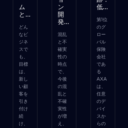
ー
ョ
跡：
ム
ン
低...
と...
開
第1位
発...
どん
のグ
なビ
混乱
ロー
ジネ
と不
バル
スで
確実
保険
も、
性の
会社
目標
時点
であ
は、
で、
る
新し
今後
AXA
い顧
の混
は、
客を
乱と
任意
引き
不確
のデ
付け
実性
バイ
続
が増
スか
け、
え、
らの