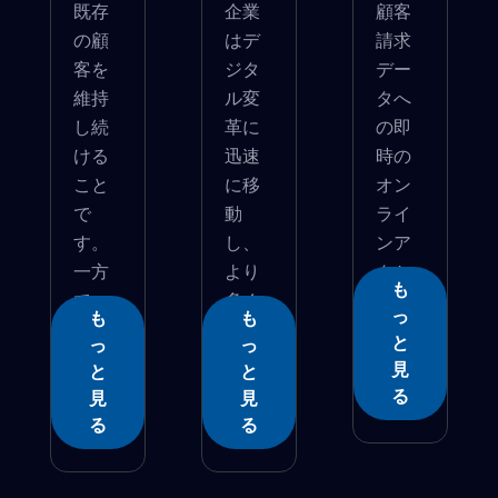
既存
企業
顧客
の顧
はデ
請求
客を
ジタ
デー
維持
ル変
タへ
し続
革に
の即
ける
迅速
時の
こと
に移
オン
で
動
ライ
す。
し、
ンア
一方
より
クセ
も
で、
多く
�...
っ
も
も
顧...
のリ...
と
っ
っ
見
と
と
る
見
見
る
る