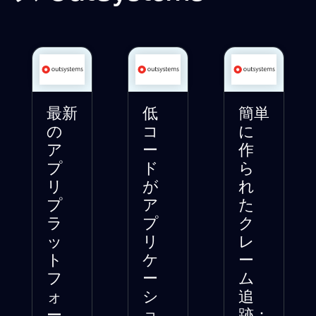
最新
低
簡単
の
コ
に
ア
ー
作
プ
ド
ら
リ
が
れ
プ
ア
た
ラ
プ
ク
ッ
リ
レ
ト
ケ
ー
フ
ー
ム
ォ
シ
追