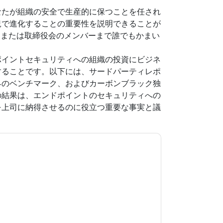
なたが組織の安全で生産的に保つことを任され
況で進化することの重要性を説明できることが
部または取締役会のメンバーまで誰でもかまい
ポイントセキュリティへの組織の投資にビジネ
することです。以下には、サードパーティレポ
界のベンチマーク、およびカーボンブラック独
の結果は、エンドポイントのセキュリティへの
を上司に納得させるのに役立つ重要な事実と議
意します
VMware
あなたに連絡することによっ
。いつでも退会できます。
VMware
ウェブサイト
用されます。
規約に同意したことになります。すべてのデー
リシー
.さらに質問がある場合は、メールでお問い