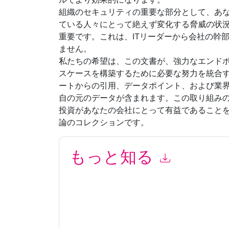
組織のセキュリティの重要な部分として、あ
ている人々にとって絶えず変化する脅威の状
重要です。これは、ITリーダーから会社の幹
ません。
私たちの希望は、この文書が、強力なエンド
スケースを構築するために必要な努力を統合
ートからの引用、データポイント、および業
自の元のデータが含まれます。この取り組み
投資があなたの会社にとって有益であること
論のコレクションです。
もっと知る
このフォームを送信することにより、あなたは同
て マーケティング関連の電子メールまたは電話
と 通信には、独自のプライバシー ポリシーが適
このリソースをリクエストすることにより、利用
タは 私たちによって保護された
プライバシーポ