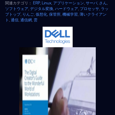
関連カテゴリ：
ERP
,
Linux
,
アプリケーション
,
サーバ
,
さん
,
ソフトウェア
,
デジタル変換
,
ハードウェア
,
プロセッサ
,
ラッ
プトップ
,
りんご
,
仮想化
,
保管所
,
機械学習
,
薄いクライアン
ト
,
通信
,
通信網
,
雲