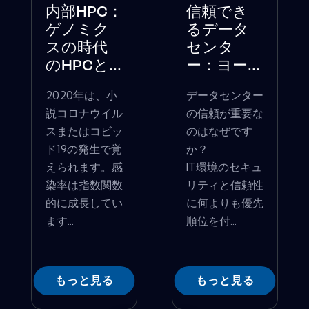
内部HPC：
信頼でき
ゲノミク
るデータ
スの時代
センタ
のHPCと...
ー：ヨー...
2020年は、小
データセンター
説コロナウイル
の信頼が重要な
スまたはコビッ
のはなぜです
ド19の発生で覚
か？
えられます。感
IT環境のセキュ
染率は指数関数
リティと信頼性
的に成長してい
に何よりも優先
ます...
順位を付...
もっと見る
もっと見る