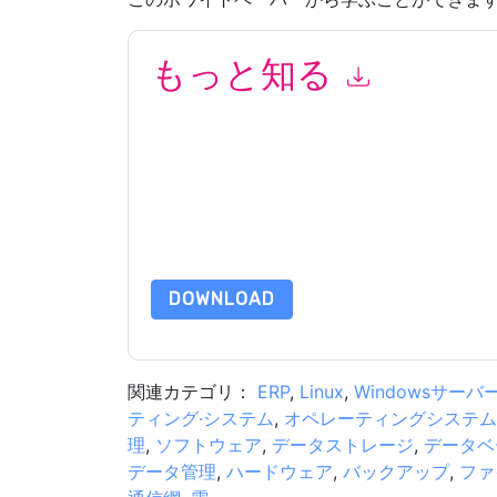
もっと知る
このフォームを送信することにより、あなたは同
って マーケティング関連の電子メールまたは電
イトと 通信には、独自のプライバシー ポリシー
このリソースをリクエストすることにより、利用
タは 私たちによって保護された
プライバシーポ
合わせください dataprotection@techpublishhub
DOWNLOAD
関連カテゴリ：
ERP
,
Linux
,
Windowsサーバ
ティング·システム
,
オペレーティングシステム
理
,
ソフトウェア
,
データストレージ
,
データベ
データ管理
,
ハードウェア
,
バックアップ
,
ファ