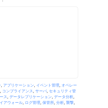
意します
syslog-ng
あなたに連絡することによ
話。いつでも退会できます。
syslog-ng
ウェブサ
が適用されます。
規約に同意したことになります。すべてのデー
リシー
.さらに質問がある場合は、メールでお問い
.com
ー
,
アプリケーション
,
イベント管理
,
オペレー
,
コンプライアンス
,
サーバ
,
セキュリティ管
ース
,
データレプリケーション
,
データ分析
,
イアウォール
,
ログ管理
,
保管所
,
分析
,
襲撃
,