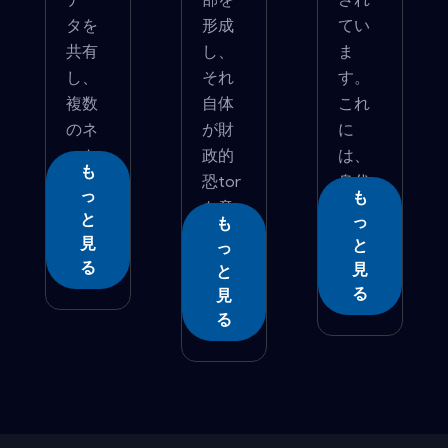
タを
形成
てい
共有
し、
ま
し、
それ
す。
複数
自体
これ
のネ
が財
に
ット
政的
は、
も
ワ...
恐tor
身代
っ
も
を意
金�...
と
っ
も
図し...
見
と
っ
る
見
と
る
見
る