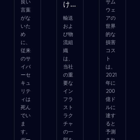
良い
サム
け...
言葉
ウェ
がな
輸送
アの
いた
およ
世界
め
び物
的な
に、
流組
損害
従来
織
コス
のサ
は、
ト
イバ
当社
は、
ーセ
の重
2021
キュ
要な
年に
リテ
イン
200
ィは
フラ
億ド
死ん
スト
ルに
でい
ラク
達す
ま
チャ
ると
す。
の一
予測
デー
部を
され