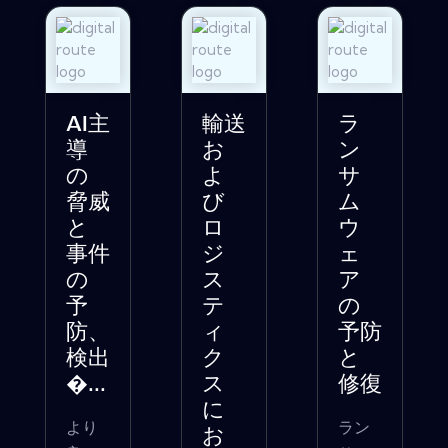
AI主
輸送
ラ
導
お
ン
の
よ
サ
脅威
び
ム
と
ロ
ウ
事件
ジ
ェ
の
ス
ア
予
テ
の
防、
ィ
予防
検出
ク
と
�...
ス
修復
に
より
ラン
お