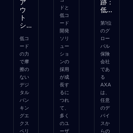
ア
跡：
ドと
ウ
低...
低コ
ト
ード
第1位
シ...
開発
のグ
低コ
ソリ
ロー
ード
ュー
バル
の力
ショ
保険
で摩
ンの
会社
擦の
採用
であ
ない
が成
る
デジ
長す
AXA
タル
るに
は、
バン
つれ
任意
キン
て、
のデ
グエ
多く
バイ
クス
のユ
スか
ペリ
ーザ
らの