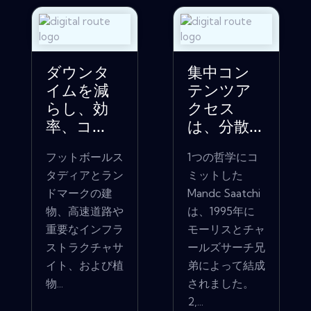
ダウンタ
集中コン
イムを減
テンツア
らし、効
クセス
率、コ...
は、分散...
フットボールス
1つの哲学にコ
タディアとラン
ミットした
ドマークの建
Mandc Saatchi
物、高速道路や
は、1995年に
重要なインフラ
モーリスとチャ
ストラクチャサ
ールズサーチ兄
イト、および植
弟によって結成
物...
されました。
2,...