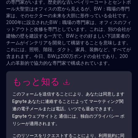
の専門家がいます。歴史的な古いベイリーコートとセントポ
ール大聖堂はオフィスの窓から見えるが、BW：職場の専門
家は、そのセクターの未来を大胆に形作っている会社です。
2000年に設立されたBW：職場の専門家は、オフィスのフィ
ットアウトと改修を専門としています。これは、別の会社が
建物の壁を建設する一方で、BWとその好ましい下請業者の
チームがインテリアを開発して構築することを意味します。
これには、照明、階段、ダクト、家具、装飾など、すべてが
含まれます。今日、BWは200万ポンドの会社であり、200
人の革新的で協力的な専門家で構成されています。
もっと知る
このフォームを送信することにより、あなたは同意します
Egnyte
あなたに連絡することによって マーケティング関
連の電子メールまたは電話。いつでも退会できます。
Egnyte
ウェブサイトと 通信には、独自のプライバシー ポ
リシーが適用されます。
このリソースをリクエストすることにより、利用規約に同