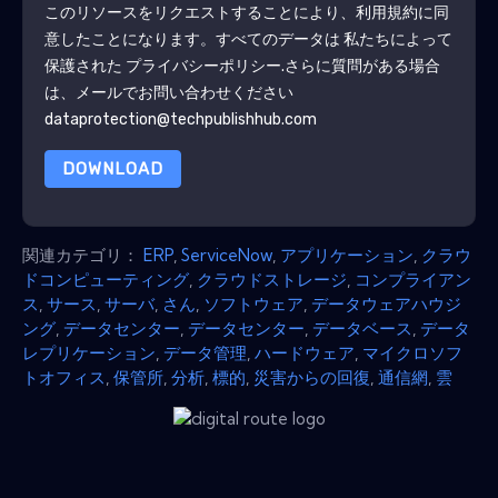
このリソースをリクエストすることにより、利用規約に同
意したことになります。すべてのデータは 私たちによって
保護された
プライバシーポリシー
.さらに質問がある場合
は、メールでお問い合わせください
dataprotection@techpublishhub.com
DOWNLOAD
関連カテゴリ：
ERP
,
ServiceNow
,
アプリケーション
,
クラウ
ドコンピューティング
,
クラウドストレージ
,
コンプライアン
ス
,
サース
,
サーバ
,
さん
,
ソフトウェア
,
データウェアハウジ
ング
,
データセンター
,
データセンター
,
データベース
,
データ
レプリケーション
,
データ管理
,
ハードウェア
,
マイクロソフ
トオフィス
,
保管所
,
分析
,
標的
,
災害からの回復
,
通信網
,
雲