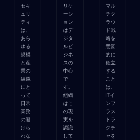
セキ
リケ
マル
ュリ
ーシ
チク
ティ
ョン
ラウ
は、
はデ
ド戦
あら
ジタ
略を
ゆる
ルビ
意図
規模
ジネ
的に
と産
スの
確立
業の
中心
する
組織
で
こと
にと
す。
は、
って
組織
ITイ
日常
はこ
ンフ
業務
の現
ラス
の避
実を
トラ
けら
認識
クチ
れな
して
ャを