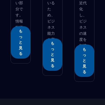
い部
いる
近代
分で
た
化
す。
め、
し、
情報
ビジ
ビジ
技術
ネス
ネス
も
へ...
能力
の速
っ
を変
度を
と
も
革...
加速
見
っ
も
�...
る
と
っ
見
と
る
見
る