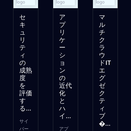
セ
ア
マ
キ
プ
ル
ュ
リ
チ
リ
ケ
ク
テ
ー
ラ
ィ
シ
ウ
の
ョ
ドIT
成熟
ン
エ
度
の
グ
を
近代
ゼ
評価
化
ク
す
と
テ
る...
ハ
ィ
イ...
ブ
サイ
�...
バー
アプ