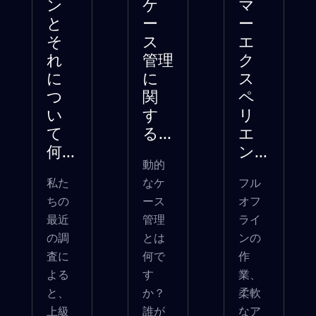
ン
ケ
マ
と
ー
ー
そ
ス
エ
れ
管理
ク
に
に
ス
つ
関
ペ
い
す
リ
て
る...
エ
何...
ン...
動的
私た
なケ
フル
ちの
ース
オフ
最近
管理
ライ
の調
とは
ンの
査に
何で
作
よる
す
業、
と、
か？
柔軟
上級
誰が
なア