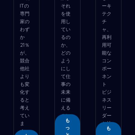
ITの
それ
ーキ
専門
を使
テク
家の
用し
チ
わず
てい
ャ、
か
るの
再利
21％
か、
用可
が、
どの
能な
競合
よう
コン
他社
にし
ポー
より
て仕
ネン
も変
事の
ト
化す
未来
ビジ
ると
に備
ネス
考え
える
リー
てい
のに
ダー
も
ま
役立...
と技
っ
も
す。
術�...
と