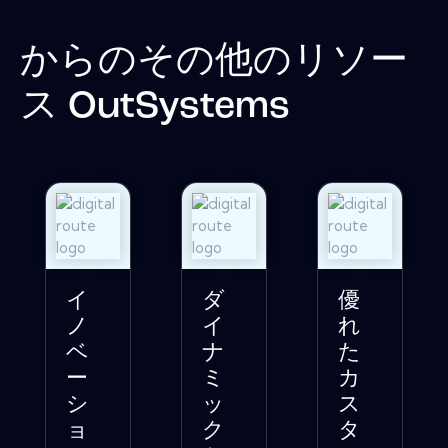
からのその他のリソー
ス
OutSystems
イ
ダ
優
ノ
イ
れ
ベ
ナ
た
ー
ミ
カ
シ
ッ
ス
ョ
ク
タ