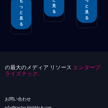
っ
も
変�...
見
と
っ
る
見
と
る
見
る
の最大のメディア リソース
エンタープ
ライズテック.
お問い合わせ
info@techpublishhhub.com