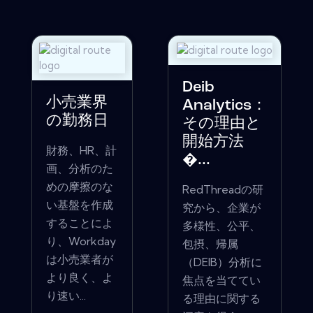
Deib
小売業界
Analytics：
の勤務日
その理由と
開始方法
財務、HR、計
�...
画、分析のた
めの摩擦のな
RedThreadの研
い基盤を作成
究から、企業が
することによ
多様性、公平、
り、Workday
包摂、帰属
は小売業者が
（DEIB）分析に
より良く、よ
焦点を当ててい
り速い...
る理由に関する