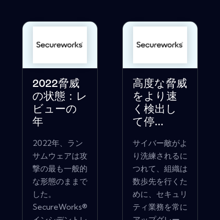
2022脅威
高度な脅威
の状態：レ
をより速
ビューの
く検出し
年
て停...
2022年、ラン
サイバー敵がよ
サムウェアは攻
り洗練されるに
撃の最も一般的
つれて、組織は
な形態のままで
数歩先を行くた
した。
めに、セキュリ
SecureWorks®
ティ業務を常に
インシデントレ
アップグレー