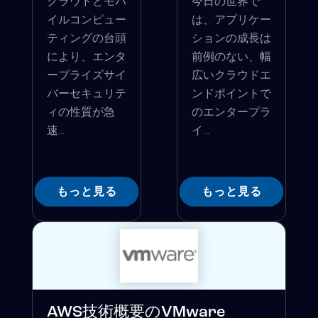
クラウドとモバ
今日の世界で
イルコンピュー
は、アプリケー
ティングの台頭
ションの成長は
により、エンタ
前例のない、幅
ープライズサイ
広いクラウドエ
バーセキュリテ
ンドポイントで
ィの性質が急
のエンタープラ
速...
イ...
もっと見る
もっと見る
AWS技術概要のVMware