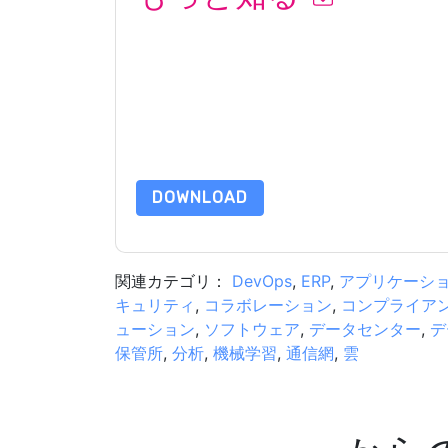
このフォームを送信することにより、あなたは同
て マーケティング関連の電子メールまたは電話
トと 通信には、独自のプライバシー ポリシーが
このリソースをリクエストすることにより、利用
タは 私たちによって保護された
プライバシーポ
合わせください dataprotection@techpublishhub
DOWNLOAD
関連カテゴリ：
DevOps
,
ERP
,
アプリケーシ
キュリティ
,
コラボレーション
,
コンプライア
ューション
,
ソフトウェア
,
データセンター
,
デ
保管所
,
分析
,
機械学習
,
通信網
,
雲