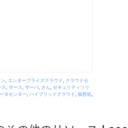
意します
Lacework
あなたに連絡することによっ
。いつでも退会できます。
Lacework
ウェブサイ
適用されます。
規約に同意したことになります。すべてのデー
リシー
.さらに質問がある場合は、メールでお問い
.com
ョン
,
エンタープライズクラウド
,
クラウドセ
ンス
,
サース
,
サーバ
,
さん
,
セキュリティソリ
ータセンター
,
ハイブリッドクラウド
,
仮想化
,