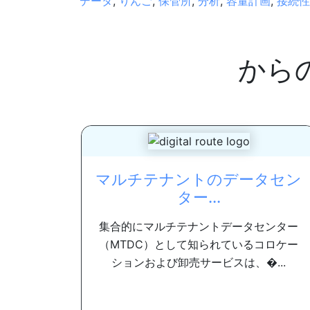
データ
,
りんご
,
保管所
,
分析
,
容量計画
,
接続性
から
マルチテナントのデータセン
ター...
集合的にマルチテナントデータセンター
（MTDC）として知られているコロケー
ションおよび卸売サービスは、�...