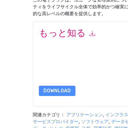
ティをライフサイクル全体で効率的かつ確実
的な高レベルの概要を提供します。
もっと知る
このフォームを送信することにより、あなたは同
とによって マーケティング関連の電子メールま
Electric
ウェブサイトと 通信には、独自のプライ
このリソースをリクエストすることにより、利用
タは 私たちによって保護された
プライバシーポ
合わせください dataprotection@techpublishhub
DOWNLOAD
関連カテゴリ：
アプリケーション
,
インフラ
サービスプロバイダー
,
ソフトウェア
,
データ