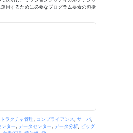
に運用するために必要なプログラム要素の包括
意します
Schneider Electric
あなたに連絡するこ
たは電話。いつでも退会できます。
Schneider
バシー ポリシーが適用されます。
規約に同意したことになります。すべてのデー
リシー
.さらに質問がある場合は、メールでお問い
.com
ストラクチャ管理
,
コンプライアンス
,
サーバ
,
センター
,
データセンター
,
データ分析
,
ビッグ