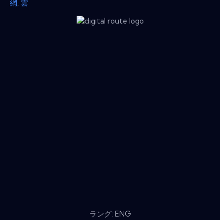
網
,
雲
ラング: ENG