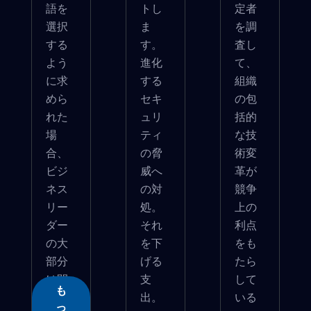
語を
トし
定者
選択
ま
を調
する
す。
査し
よう
進化
て、
に求
する
組織
めら
セキ
の包
れた
ュリ
括的
場
ティ
な技
合、
の脅
術変
ビジ
威へ
革が
ネス
の対
競争
リー
処。
上の
ダー
それ
利点
の大
を下
をも
部分
げる
たら
は間
支
して
も
違�...
出。
いる
っ