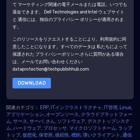
て マーケティング関連の電子メールまたは電話。いつでも
退会できます。
Dell Technologies and Intel
ウェブサイト
と 通信には、独自のプライバシー ポリシーが適用されま
す。
このリソースをリクエストすることにより、利用規約に同
意したことになります。すべてのデータは 私たちによって
保護された
プライバシーポリシー
.さらに質問がある場合
は、メールでお問い合わせください
dataprotection@techpublishhub.com
DOWNLOAD
関連カテゴリ：
ERP
,
ITインフラストラクチャ
,
IT管​​理
,
Linux
,
アプリケーション
,
オープンソース
,
クラウドプラットフォー
ム
,
サース
,
サーバ
,
さん
,
ソフトウェア
,
デスクトップシステ
ム
,
ハードウェア
,
プロセッサ
,
マイクロソフトチーム
,
ラップ
トップ
,
仮想化
,
保管所
,
接続性
,
標的
,
薄いクライアント
,
通信