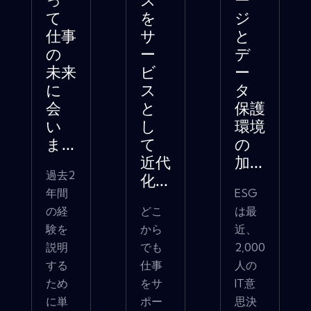
っ
ス
ー
て
を
ジ
仕事
サ
と
の
ー
デ
未来
ビ
ー
に
ス
タ
会
と
保護
い
し
環境
ま...
て
の
近代
加...
過去2
化...
年間
ESG
の経
どこ
は最
験を
から
近、
説明
でも
2,000
する
仕事
人の
ため
をサ
IT意
に単
ポー
思決