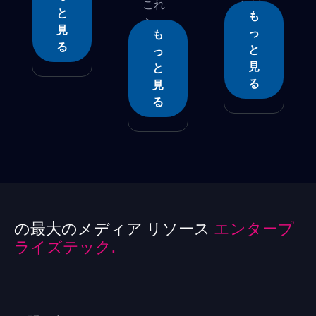
これ
かど
と
も
ら
�...
見
っ
も
は、...
る
と
っ
見
と
る
見
る
の最大のメディア リソース
エンタープ
ライズテック.