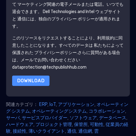
て マーケティング関連の電子メールまたは電話。いつでも
退会できます。
Dell Technologies and Intel
ウェブサイト
と 通信には、独自のプライバシー ポリシーが適用されま
す。
このリソースをリクエストすることにより、利用規約に同
意したことになります。すべてのデータは 私たちによって
保護された
プライバシーポリシー
.さらに質問がある場合
は、メールでお問い合わせください
dataprotection@techpublishhub.com
DOWNLOAD
関連カテゴリ：
ERP
,
IoT
,
アプリケーション
,
オペレーティン
グ·システム
,
オペレーティングシステム
,
コラボレーション
,
サーバ
,
サービスプロバイダー
,
ソフトウェア
,
データベース
,
ハードウェア
,
プロジェクト管理
,
保管所
,
可動性
,
従業員の経
験
,
接続性
,
薄いクライアント
,
通信
,
通信網
,
雲