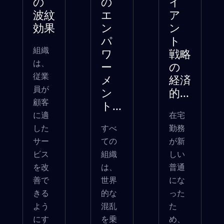
の
の
イ
波紋
エ
ア
効果
ン
ン
パ
ト
組織
ワ
戦略
は、
ー
の
従業
メ
経済
員が
ン
的...
顧客
ト...
に適
在宅
した
すべ
勤務
サー
ての
が新
ビス
組織
しい
を改
は、
普通
善で
世界
にな
きる
的な
った
よう
混乱
た
にす
を乗
め、