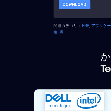
DOWNLOAD
関連カテゴリ：
ERP
,
アプリケ
換
,
雲
か
Te