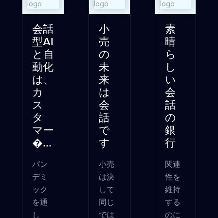
会話
小
素
型AI
売
晴
と自
の
ら
動化
未
し
は、
来
い
カ
は
会
ス
会
話
タ
話
の
マー
で
銀
�...
す
行
パン
小売
関連
デミ
は決
性を
ック
して
維持
を通
同じ
する
し
では
のに