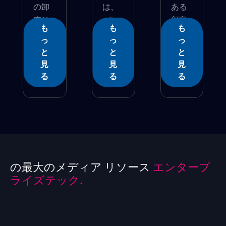
の卸
は、
ある
売り
パン
顧客
も
も
も
か�...
デミ...
が...
っ
っ
っ
と
と
と
見
見
見
る
る
る
の最大のメディア リソース
エンタープ
ライズテック.