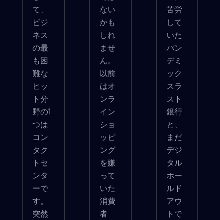
て、
ない
苦労
ビジ
かも
して
ネス
しれ
いた
の最
ませ
パン
も困
ん。
デミ
難な
以前
ック
ヒッ
はオ
スラ
ト分
ンラ
スト
野の1
イン
銀行
つは
ショ
と、
コン
ッピ
まだ
タク
ング
デジ
トセ
を嫌
タル
ンタ
って
ホー
ーで
いた
ルド
す。
消費
アウ
突然
者
トで