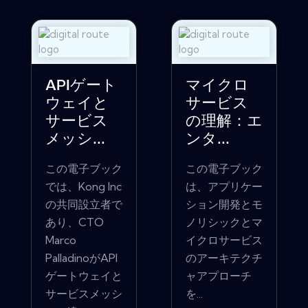
APIゲート
マイクロ
ウェイと
サービス
サービス
の理解：エ
メッシ...
ンタ...
この電子ブック
この電子ブック
では、Kong Inc
は、アプリケー
の共同設立者で
ション開発とモ
あり、CTO
ノリシックとマ
Marco
イクロサービス
PalladinoがAPI
のアーキテクチ
ゲートウェイと
ャアプローチ
サービスメッシ
を...